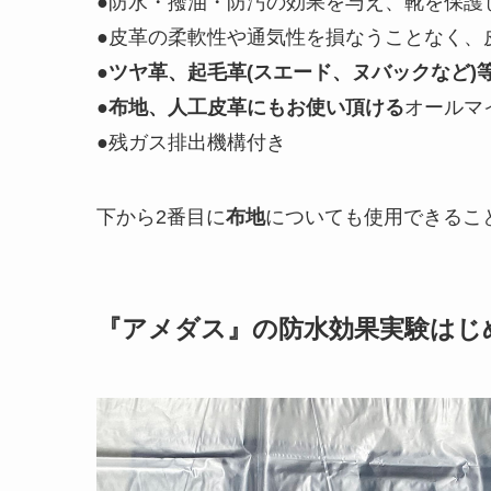
●防水・撥油・防汚の効果を与え、靴を保護
●皮革の柔軟性や通気性を損なうことなく、
●
ツヤ革、起毛革(スエード、ヌバックなど)
●
布地、人工皮革にもお使い頂ける
オールマ
●残ガス排出機構付き
下から2番目に
布地
についても使用できるこ
『アメダス』の防水効果実験はじ