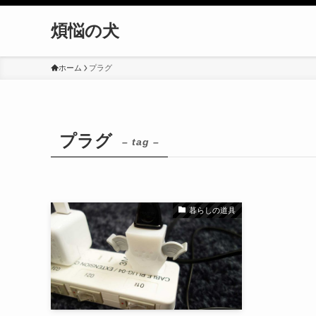
煩悩の犬
ホーム
プラグ
プラグ
– tag –
暮らしの道具