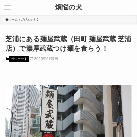
煩悩の犬
ホーム
ガジェット
芝浦にある麺屋武蔵（田町 麺屋武蔵 芝浦
店）で濃厚武蔵つけ麺を食らう！
2020年5月9日
ガジェット