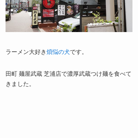
ラーメン大好き
煩悩の犬
です。
田町 麺屋武蔵 芝浦店
で濃厚武蔵つけ麺を食べて
きました。