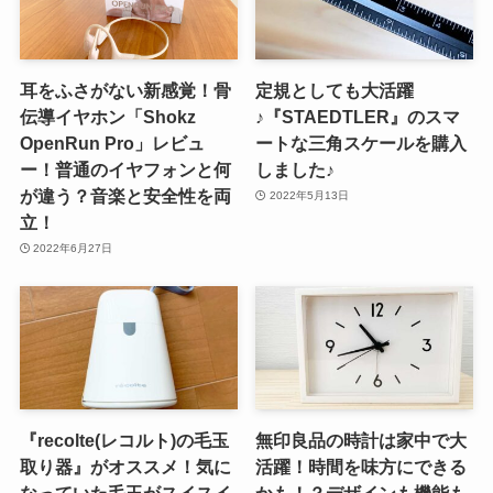
耳をふさがない新感覚！骨
定規としても大活躍
伝導イヤホン「Shokz
♪『STAEDTLER』のスマ
OpenRun Pro」レビュ
ートな三角スケールを購入
ー！普通のイヤフォンと何
しました♪
が違う？音楽と安全性を両
2022年5月13日
立！
2022年6月27日
『recolte(レコルト)の毛玉
無印良品の時計は家中で大
取り器』がオススメ！気に
活躍！時間を味方にできる
なっていた毛玉がスイスイ
かも！？デザインも機能も