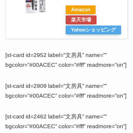
Amazon
楽天市場
Yahooショッピング
[st-card id=2952 label=”文房具” name=””
bgcolor=”#00ACEC” color=”#fff” readmore=”on”]
[st-card id=2909 label=”文房具” name=””
bgcolor=”#00ACEC” color=”#fff” readmore=”on”]
[st-card id=2462 label=”文房具” name=””
bgcolor=”#00ACEC” color=”#fff” readmore=”on”]