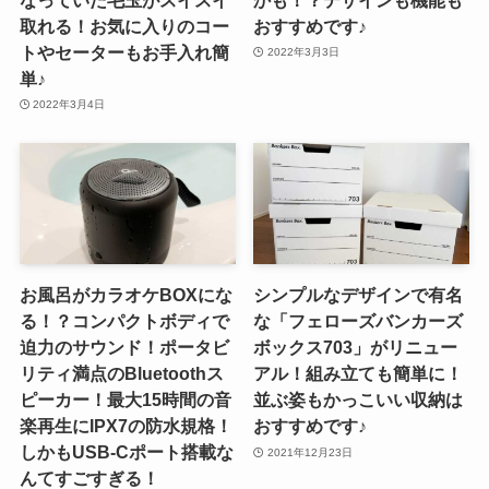
取れる！お気に入りのコー
おすすめです♪
トやセーターもお手入れ簡
2022年3月3日
単♪
2022年3月4日
お風呂がカラオケBOXにな
シンプルなデザインで有名
る！？コンパクトボディで
な「フェローズバンカーズ
迫力のサウンド！ポータビ
ボックス703」がリニュー
リティ満点のBluetoothス
アル！組み立ても簡単に！
ピーカー！最大15時間の音
並ぶ姿もかっこいい収納は
楽再生にIPX7の防水規格！
おすすめです♪
しかもUSB-Cポート搭載な
2021年12月23日
んてすごすぎる！